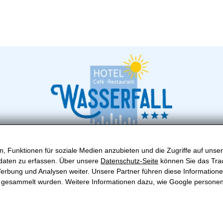
, Funktionen für soziale Medien anzubieten und die Zugriffe auf unser
l Wasserfall
daten zu erfassen. Über unsere
Datenschutz-Seite
können Sie das Trac
+43 (0) 6546 249
ie Hollaus
erbung und Analysen weiter. Unsere Partner führen diese Information
r Fusch 119, A-5672 Fusch
fusch@hotel-wasserf
te gesammelt wurden. Weitere Informationen dazu, wie Google persone
AKT
IMPRESSUM
BARRIEREFREIHEIT
DATENS